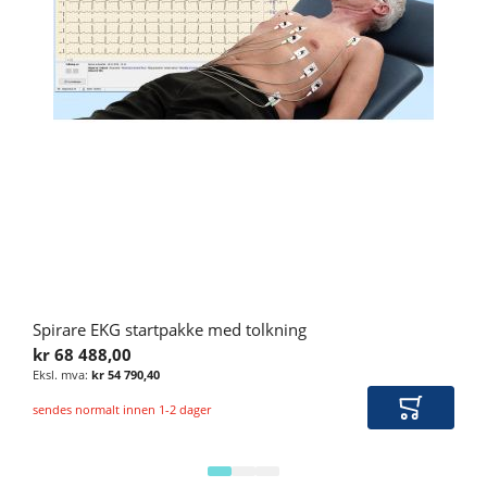
Spirare EKG startpakke med tolkning
kr 68 488,00
kr 54 790,40
sendes normalt innen 1-2 dager
Legg i ha