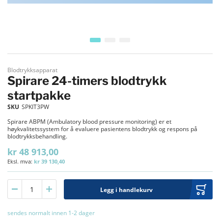
Gå til begynnelsen av bildegalleri
Blodtrykksapparat
Spirare 24-timers blodtrykk
startpakke
SKU
SPKIT3PW
Spirare ABPM (Ambulatory blood pressure monitoring) er et
høykvalitetssystem for å evaluere pasientens blodtrykk og respons på
blodtrykksbehandling.
kr 48 913,00
kr 39 130,40
Legg i handlekurv
sendes normalt innen 1-2 dager