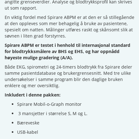
angitte grenseverdier. Analyse og blodtrykksprofil kan skrives
ut som rapport.
En viktig fordel med Spirare ABPM er at den er så stillegående
at den oppleves som mer behagelig å bruke av pasientene,
spesielt om natten. Målinger utføres raskt og skånsomt slik at
søvnen i liten grad forstyrres.
Spirare ABPM er testet i henhold til internasjonal standard
for blodtrykksmålere av BHS og EHS, og har oppnådd
høyeste mulige gradering (A/A).
Både EKG, spirometri og 24-timers blodtrykk fra Spirare deler
samme pasientdatabase og brukergrensesnitt. Med tre ulike
undersøkelser i samme program blir den daglige bruken
enklere og mer oversiktlig.
Inkludert i denne pakken:
Spirare Mobil-o-Graph monitor
3 mansjetter i størrelse S, M og L.
Bæreveske
USB-kabel