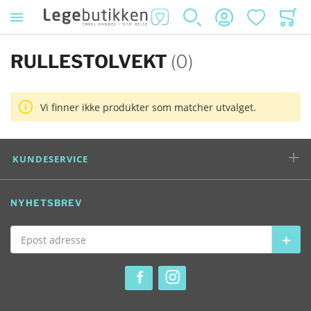
SØK
KONTO
ØNSKELISTE
HANDL
RULLESTOLVEKT
(0)
Vi finner ikke produkter som matcher utvalget.
KUNDESERVICE
NYHETSBREV
Epost adresse
Abon
SOSIALE MEDIER
Se vår Facebook konto
Se vår Instagram konto