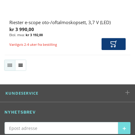
Riester e-scope oto-/oftalmoskopsett, 3,7 V (LED)
kr 3 990,00
kr 3 192,00
Vanligvis 2-4 uker fra bestilling
Legg i ha
RUTENETT
LISTE
KUNDESERVICE
NYHETSBREV
Epost adresse
Abon