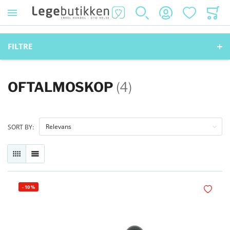
SØK
KONTO
ØNSKELISTE
HANDL
FILTRE
OFTALMOSKOP
(4)
SORT BY:
RUTENETT
LISTE
-
10
%
Legg i øn