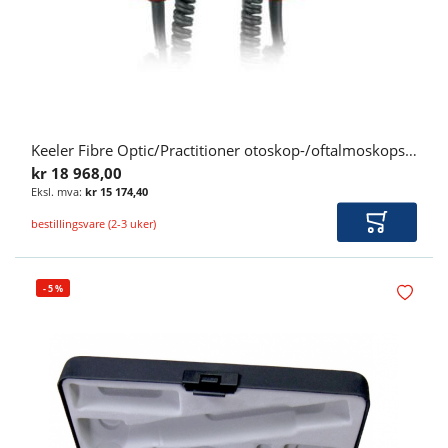
Keeler Fibre Optic/Practitioner otoskop-/oftalmoskopsett med veggoppheng
kr 18 968,00
kr 15 174,40
bestillingsvare (2-3 uker)
Legg i ha
-
5
%
Legg i øn