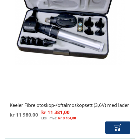
Keeler Fibre otoskop-/oftalmoskopsett (3,6V) med lader
kr 11 381,00
kr 11 980,00
kr 9 104,80
Legg i ha