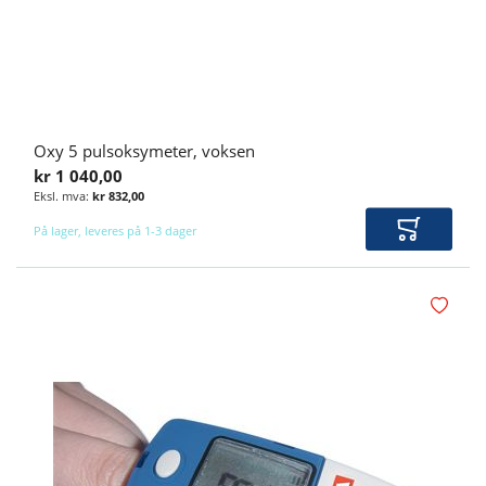
Oxy 5 pulsoksymeter, voksen
kr 1 040,00
kr 832,00
På lager, leveres på 1-3 dager
Legg i ha
Legg i øn