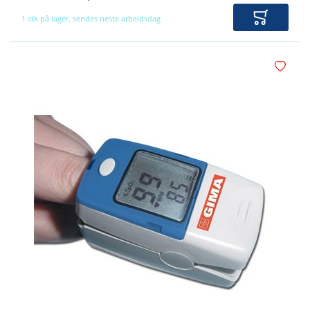
1 stk på lager, sendes neste arbeidsdag
Legg i ha
Legg i øn