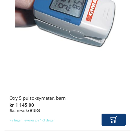
Oxy 5 pulsoksymeter, barn
kr 1 145,00
kr 916,00
På lager, leveres på 1-3 dager
Legg i ha