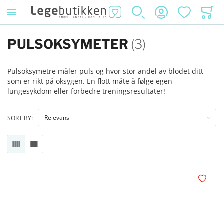
SØK
KONTO
ØNSKELISTE
HANDL
PULSOKSYMETER
(3)
Pulsoksymetre måler puls og hvor stor andel av blodet ditt
som er rikt på oksygen. En flott måte å følge egen
lungesykdom eller forbedre treningsresultater!
SORT BY:
RUTENETT
LISTE
Legg i øn