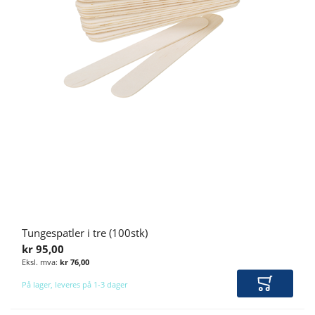
SYNSTAVLER TIL LYSBOKS
SENGEVEKT
LEA BRETTETAVLE
SPEDBARNSVEKT
FARGESYNSTEST
SØYLEVEKT
OKLUDER
TILBEHØR TIL VEKTER
TILBEHØR SYNSTEST
Tungespatler i tre (100stk)
kr 95,00
kr 76,00
På lager, leveres på 1-3 dager
Legg i ha