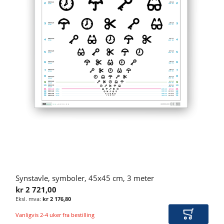
Synstavle, symboler, 45x45 cm, 3 meter
kr 2 721,00
kr 2 176,80
Vanligvis 2-4 uker fra bestilling
Legg i ha