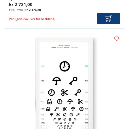
kr 2 721,00
kr 2 176,80
Vanligvis 2-4 uker fra bestilling
Legg i ha
Legg i øn