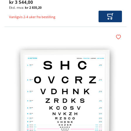
kr 3 544,00
kr 2 835,20
Vanligvis 2-4 uker fra bestilling
Legg i ha
Legg i øn