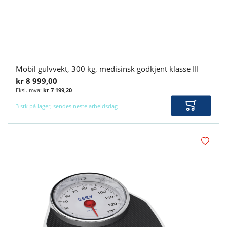
Mobil gulvvekt, 300 kg, medisinsk godkjent klasse III
kr 8 999,00
kr 7 199,20
3 stk på lager, sendes neste arbeidsdag
Legg i ha
Legg i øn