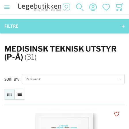
SØK
KONTO
ØNSKELISTE
HANDL
FILTRE
MEDISINSK TEKNISK UTSTYR
(P-Å)
(31)
SORT BY:
RUTENETT
LISTE
Legg i øn