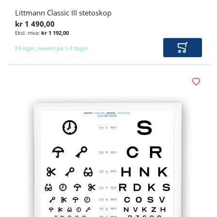
Littmann Classic III stetoskop
kr 1 490,00
kr 1 192,00
På lager, leveres på 1-3 dager
Legg i ha
Legg i øn