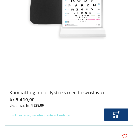
Kompakt og mobil lysboks med to synstavler
kr 5 410,00
kr 4 328,00
3 stk på lager, sendes neste arbeidsdag
Legg i ha