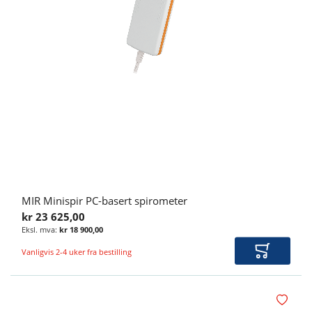
MIR Minispir PC-basert spirometer
kr 23 625,00
kr 18 900,00
Vanligvis 2-4 uker fra bestilling
Legg i ha
Legg i øn