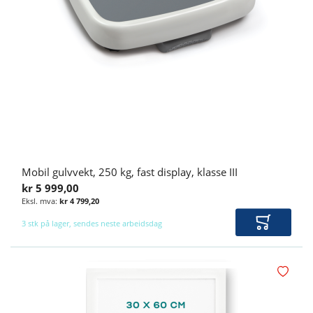
Mobil gulvvekt, 250 kg, fast display, klasse III
kr 5 999,00
kr 4 799,20
3 stk på lager, sendes neste arbeidsdag
Legg i ha
Legg i øn