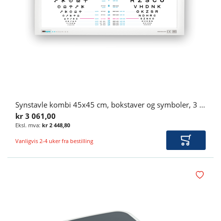
Synstavle kombi 45x45 cm, bokstaver og symboler, 3 meter
kr 3 061,00
kr 2 448,80
Vanligvis 2-4 uker fra bestilling
Legg i ha
Legg i øn