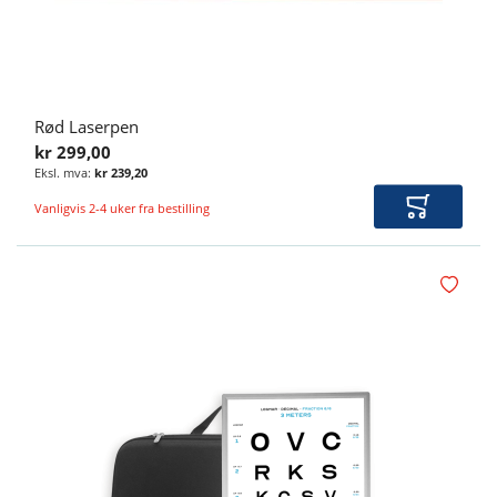
Rød Laserpen
kr 299,00
kr 239,20
Vanligvis 2-4 uker fra bestilling
Legg i ha
Legg i øn