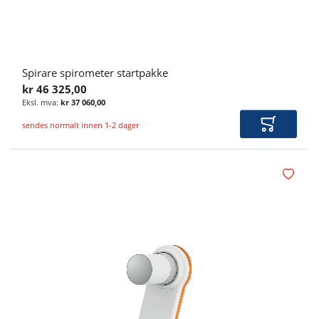
Spirare spirometer startpakke
kr 46 325,00
kr 37 060,00
sendes normalt innen 1-2 dager
Legg i ha
Legg i øn