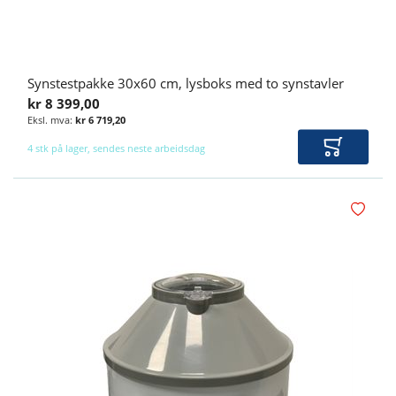
Synstestpakke 30x60 cm, lysboks med to synstavler
kr 8 399,00
kr 6 719,20
4 stk på lager, sendes neste arbeidsdag
Legg i ha
Legg i øn