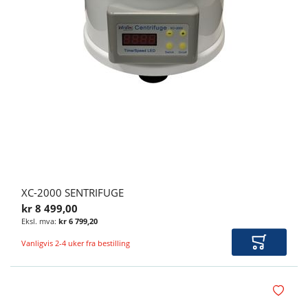
XC-2000 SENTRIFUGE
kr 8 499,00
kr 6 799,20
Vanligvis 2-4 uker fra bestilling
Legg i ha
Legg i øn