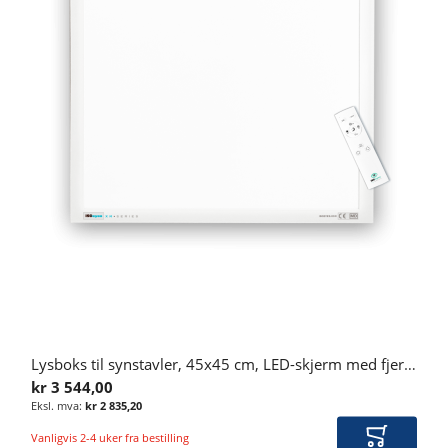
Lysboks til synstavler, 45x45 cm, LED-skjerm med fjernkontroll
kr 3 544,00
kr 2 835,20
Vanligvis 2-4 uker fra bestilling
Legg i ha