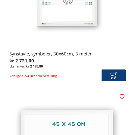
Synstavle, symboler, 30x60cm, 3 meter
kr 2 721,00
kr 2 176,80
Vanligvis 2-4 uker fra bestilling
Legg i ha
Legg i øn