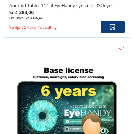
Android Tablet 11" til EyeHandy synstest - ISOeyes
kr 4 283,00
kr 3 426,40
Vanligvis 2-4 uker fra bestilling
Legg i ha
Legg i øn