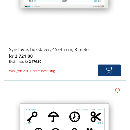
Synstavle, bokstaver, 45x45 cm, 3 meter
kr 2 721,00
kr 2 176,80
Vanligvis 2-4 uker fra bestilling
Legg i ha
Legg i øn