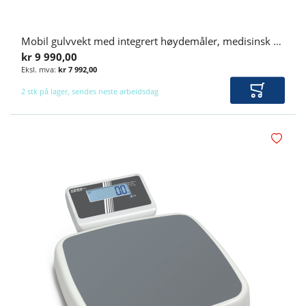
Mobil gulvvekt med integrert høydemåler, medisinsk godkjent klasse III
kr 9 990,00
kr 7 992,00
2 stk på lager, sendes neste arbeidsdag
Legg i ha
Legg i øn