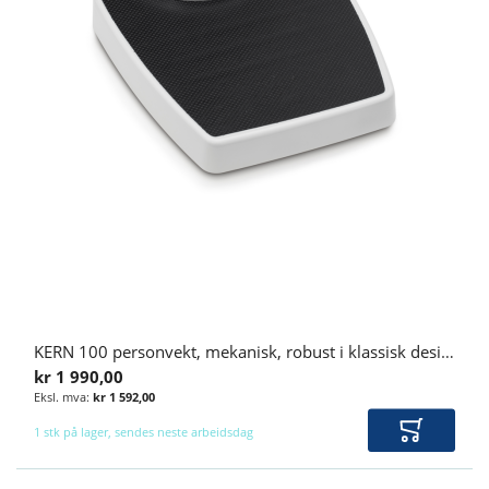
KERN 100 personvekt, mekanisk, robust i klassisk design, 150 kg
kr 1 990,00
kr 1 592,00
1 stk på lager, sendes neste arbeidsdag
Legg i ha