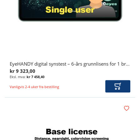
EyeHANDY digital synstest – 6-års grunnlisens for 1 bruker – ISOeyes
kr 9 323,00
kr 7 458,40
Vanligvis 2-4 uker fra bestilling
Legg i ha
Legg i øn