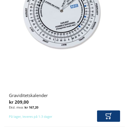
TILBEHØR ULTRALYD
TILBEHØR
Graviditetskalender
kr 209,00
kr 167,20
På lager, leveres på 1-3 dager
Legg i ha