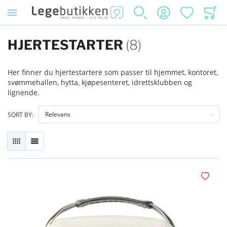
SØK
KONTO
ØNSKELISTE
HANDL
HJERTESTARTER
(8)
Her finner du hjertestartere som passer til hjemmet, kontoret,
svømmehallen, hytta, kjøpesenteret, idrettsklubben og
lignende.
SORT BY:
RUTENETT
LISTE
Legg i øn