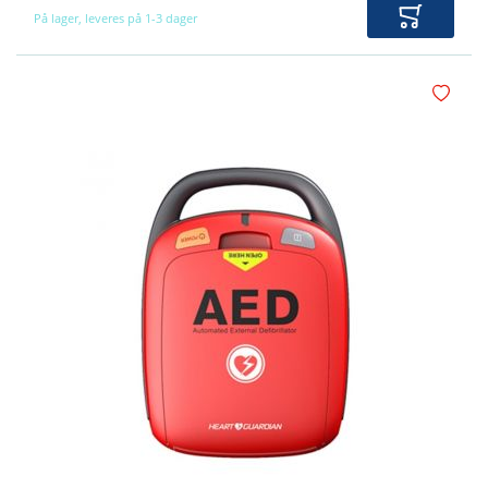
På lager, leveres på 1-3 dager
Legg i ha
Legg i øn