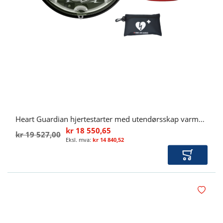
Heart Guardian hjertestarter med utendørsskap varmeskap
kr 18 550,65
kr 19 527,00
kr 14 840,52
Legg i ha
Legg i øn