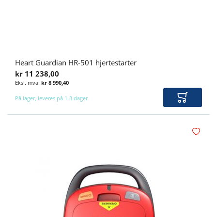
Heart Guardian HR-501 hjertestarter
kr 11 238,00
kr 8 990,40
På lager, leveres på 1-3 dager
Legg i ha
Legg i øn