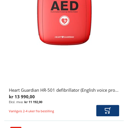
Heart Guardian HR-501 defibrillator (English voice promt)
kr 13 990,00
kr 11 192,00
Vanligvis 2-4 uker fra bestilling
Legg i ha