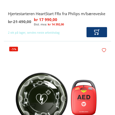
Hjertestarteren HeartStart FRx fra Philips m/bæreveske
kr 17 990,00
kr 21 490,00
kr 14 392,00
2 stk på lager, sendes neste arbeidsdag
Legg i ha
-
5
%
Legg i øn