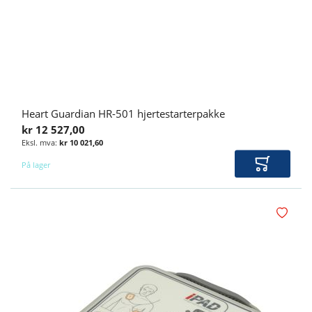
Heart Guardian HR-501 hjertestarterpakke
kr 12 527,00
kr 10 021,60
På lager
Legg i ha
Legg i øn