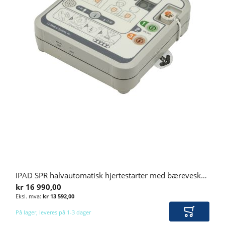
IPAD SPR halvautomatisk hjertestarter med bæreveske, IP66
kr 16 990,00
kr 13 592,00
På lager, leveres på 1-3 dager
Legg i ha