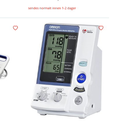
sendes normalt innen 1-2 dager
Konfigurer
Legg i handlekurv
Legg i ønskelisten
Legg i ønskelisten