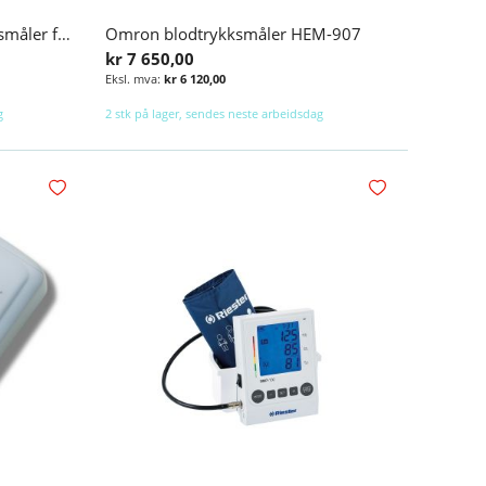
Omron HBP-1320 blodtrykksmåler for profesjonelle
Omron blodtrykksmåler HEM-907
kr 7 650,00
kr 6 120,00
g
2 stk på lager, sendes neste arbeidsdag
Legg i handlekurv
Legg i handlekurv
Legg i ønskelisten
Legg i ønskelisten