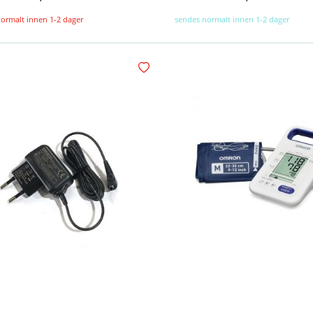
ormalt innen 1-2 dager
sendes normalt innen 1-2 dager
Legg i handlekurv
Legg i ønskelisten