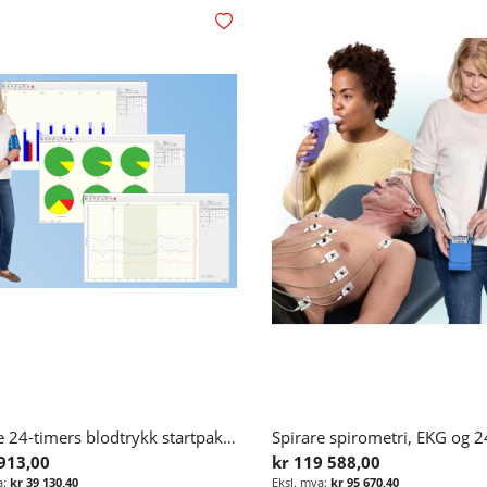
Legg i ønskelisten
Spirare 24-timers blodtrykk startpakke
 913,00
kr 119 588,00
kr 39 130,40
kr 95 670,40