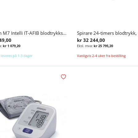
Omron M7 Intelli IT-AFIB blodtrykksmåler
49,00
kr 32 244,00
kr 1 079,20
kr 25 795,20
 leveres på 1-3 dager
Vanligvis 2-4 uker fra bestilling
Legg i handlekurv
Legg i ønskelisten