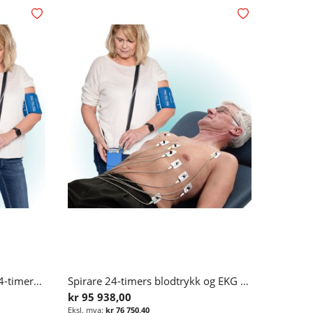
Legg i ønskelisten
Legg i ønskelisten
Spirare spirometri, EKG og 24-timers blodtrykksapparat
Spirare 24-timers blodtrykk og EKG med tolkning
kr 95 938,00
kr 76 750,40