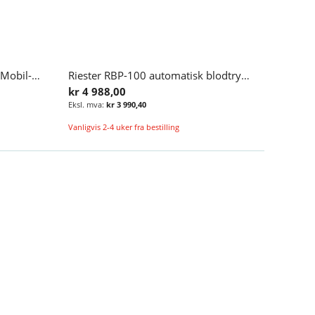
Spirare 24-timers blodtrykk, Mobil-O-Graph ABPM
Riester RBP-100 automatisk blodtrykksmåler, bordmodell
kr 4 988,00
kr 3 990,40
Vanligvis 2-4 uker fra bestilling
Legg i handlekurv
Legg i handlekurv