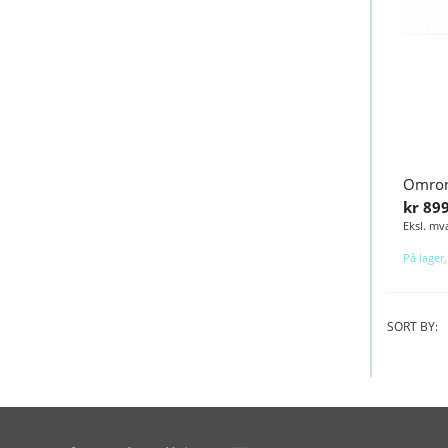
Omron
kr 89
På lager,
SORT BY: