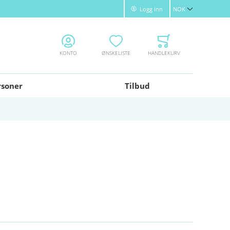
Logg inn
NOK
Valuta
KONTO
ØNSKELISTE
HANDLEKURV
rsoner
Tilbud