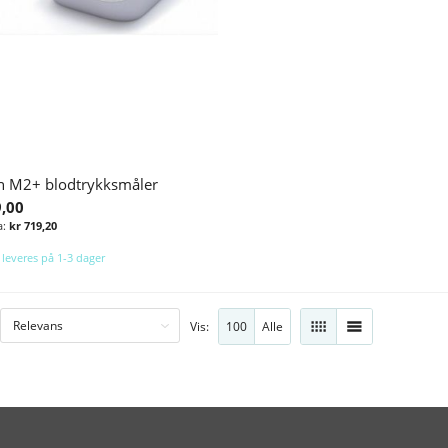
 M2+ blodtrykksmåler
9,00
kr 719,20
 leveres på 1-3 dager
Legg i handlekurv
100
Alle
Vis:
RUTENETT
LISTE