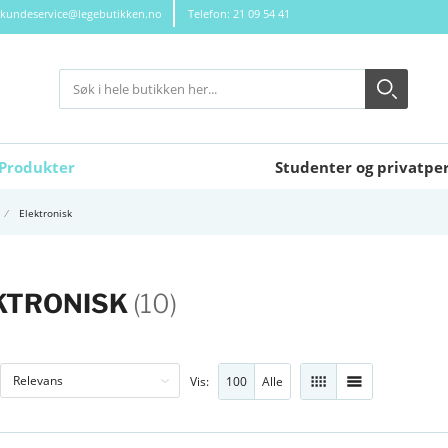
kundeservice@legebutikken.no
Telefon: 21 09 54 41
Søk
Søk
Close search
Produkter
Studenter og privatpe
Elektronisk
KTRONISK
(10)
100
Alle
Vis:
RUTENETT
LISTE