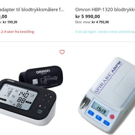
Strømadapter til blodtrykksmålere fra Omron
9,00
kr 5 990,00
kr 159,20
kr 4 792,00
 2-4 uker fra bestilling
4 stk på lager, sendes neste arbeidsda
Legg i handlekurv
Legg i ønskelisten