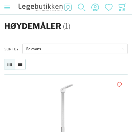
SØK
KONTO
ØNSKELISTE
HANDL
HØYDEMÅLER
(1)
SORT BY:
RUTENETT
LISTE
Legg i øn