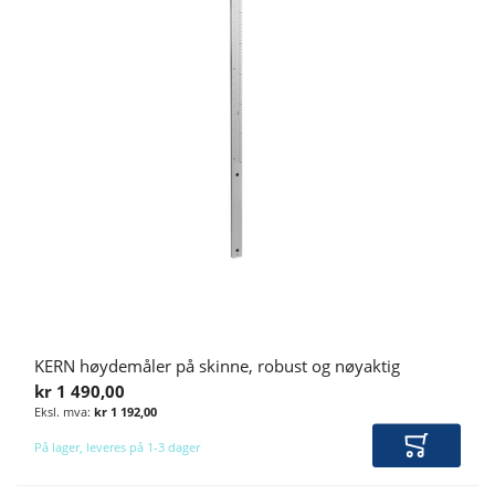
KERN høydemåler på skinne, robust og nøyaktig
kr 1 490,00
kr 1 192,00
På lager, leveres på 1-3 dager
Legg i ha