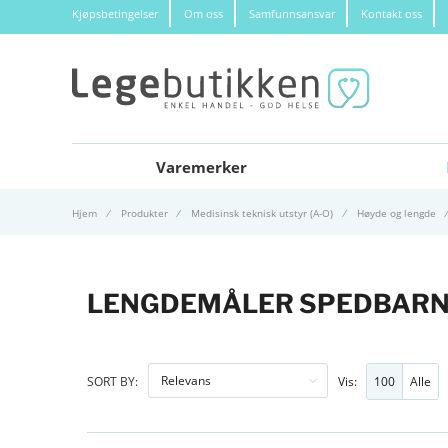
Kjøpsbetingelser
Om oss
Samfunnsansvar
Kontakt oss
Varemerker
Hjem
Produkter
Medisinsk teknisk utstyr (A-O)
Høyde og lengde
LENGDEMÅLER SPEDBAR
100
Alle
SORT BY:
Vis: