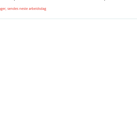
lager, sendes neste arbeidsdag
Legg i handlekurv