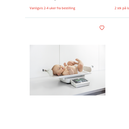
Vanligvis 2-4 uker fra bestilling
2 stk på 
Legg i handlekurv
Legg i ønskelisten