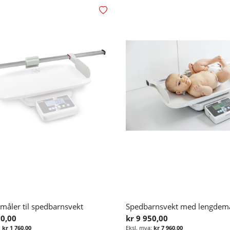
Legg i ønskelisten
måler til spedbarnsvekt
00,00
kr 9 950,00
kr 1 760,00
kr 7 960,00