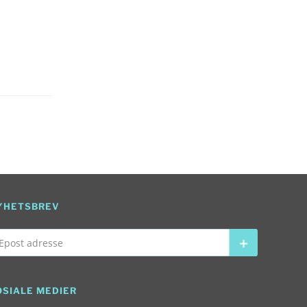
YHETSBREV
ost adresse
Abonner
OSIALE MEDIER