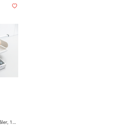
Legg i ønskelisten
Spedbarnsvekt med lengdemåler, 15 kg, medisinsk godkjent