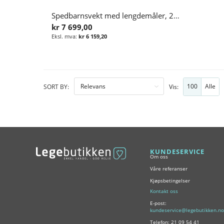
Spedbarnsvekt med lengdemåler, 20 kg, medisinsk godkjent
kr 7 699,00
kr 6 159,20
Legg i handlekurv
100
Alle
SORT BY:
Vis:
KUNDESERVICE
Om oss
Våre referanser
Kjøpsbetingelser
Kontakt oss
E-post:
kundeservice@legebutikken.no
Telefon: 21 09 54 41