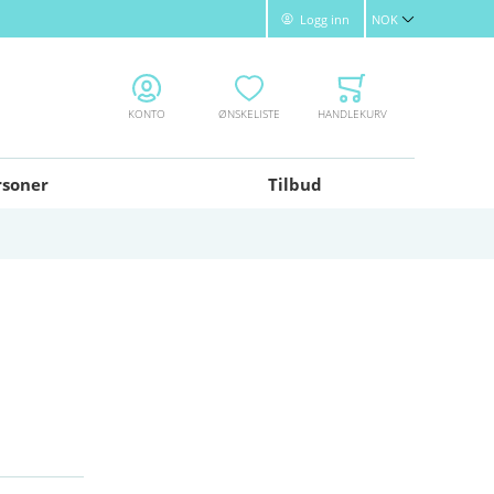
Logg inn
NOK
Valuta
KONTO
ØNSKELISTE
HANDLEKURV
rsoner
Tilbud