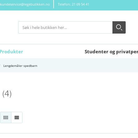
kundeservice@legebutikken.no
Telefon: 21 09 54 41
Søk
Søk
Close search
Produkter
Studenter og privatpe
Lengdemåler spedbarn
N
(4)
RUTENETT
LISTE