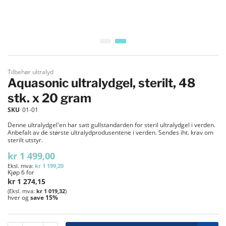
Gå til begynnelsen av bildegalleri
Tilbehør ultralyd
Aquasonic ultralydgel, sterilt, 48
stk. x 20 gram
SKU
01-01
Denne ultralydgel'en har satt gullstandarden for steril ultralydgel i verden.
Anbefalt av de største ultralydprodusentene i verden. Sendes iht. krav om
sterilt utstyr.
kr 1 499,00
kr 1 199,20
Kjøp 6 for
kr 1 274,15
kr 1 019,32
hver og
save
15
%