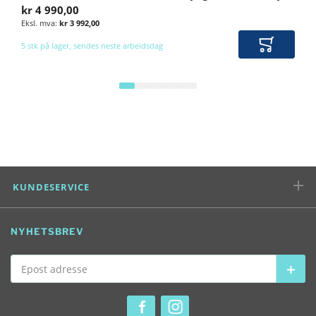
kr 4 990,00
kr 3 992,00
5 stk på lager, sendes neste arbeidsdag
Legg i ha
KUNDESERVICE
NYHETSBREV
Epost adresse
Abon
SOSIALE MEDIER
Se vår Facebook konto
Se vår Instagram konto