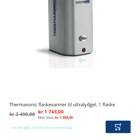
Thermasonic flaskevarmer til ultralydgel, 1 flaske
kr 1 743,00
kr 2 490,00
kr 1 394,40
1 stk på lager, sendes neste arbeidsdag
Legg i ha