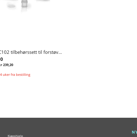
Omron C102 tilbehørssett til forstøverapparat
00
kr 239,20
4 uker fra bestilling
Legg i handlekurv
N
Kjøpshjelp