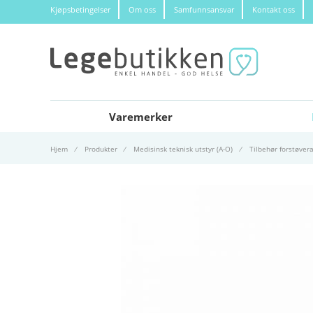
Kjøpsbetingelser
Om oss
Samfunnsansvar
Kontakt oss
Varemerker
Hjem
Produkter
Medisinsk teknisk utstyr (A-O)
Tilbehør forstøver
Gå til slutten av bildegalleri