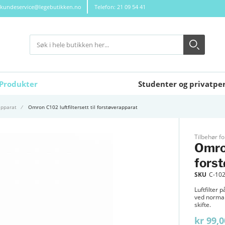
kundeservice@legebutikken.no
Telefon: 21 09 54 41
Søk
Søk
Close search
Produkter
Studenter og privatpe
apparat
Omron C102 luftfiltersett til forstøverapparat
Tilbehør f
Omron
fors
SKU
C-102
Luftfilter
ved normal 
skifte.
kr 99,0