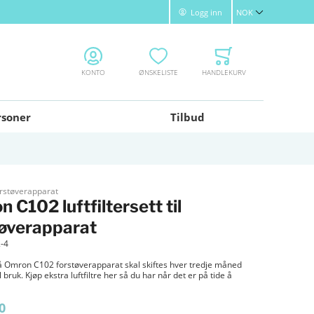
Logg inn
NOK
Valuta
KONTO
ØNSKELISTE
HANDLEKURV
rsoner
Tilbud
orstøverapparat
 C102 luftfiltersett til
tøverapparat
-4
 på Omron C102 forstøverapparat skal skiftes hver tredje måned
bruk. Kjøp ekstra luftfiltre her så du har når det er på tide å
0