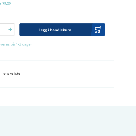
r 79,20
Legg i handlekurv
leveres på 1-3 dager
l i ønskeliste