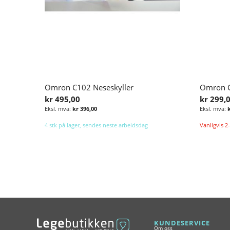
Omron C102 Neseskyller
kr 495,00
kr 299,
kr 396,00
4 stk på lager, sendes neste arbeidsdag
Vanligvis 2-
Legg i handlekurv
KUNDESERVICE
Om oss