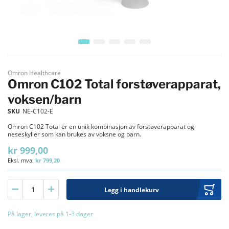
Gå til begynnelsen av bildegalleri
Omron Healthcare
Omron C102 Total forstøverapparat,
voksen/barn
SKU
NE-C102-E
Omron C102 Total er en unik kombinasjon av forstøverapparat og
neseskyller som kan brukes av voksne og barn.
kr 999,00
kr 799,20
Legg i handlekurv
På lager, leveres på 1-3 dager