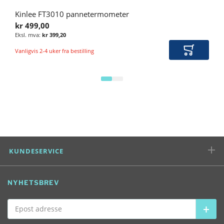
Kinlee FT3010 pannetermometer
kr 499,00
kr 399,20
Vanligvis 2-4 uker fra bestilling
Legg i ha
KUNDESERVICE
NYHETSBREV
Epost adresse
Abon
SOSIALE MEDIER