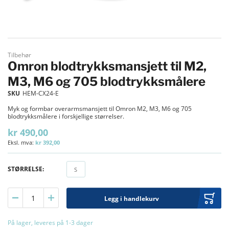
Gå til begynnelsen av bildegalleri
Tilbehør
Omron blodtrykksmansjett til M2,
M3, M6 og 705 blodtrykksmålere
SKU
HEM-CX24-E
Myk og formbar overarmsmansjett til Omron M2, M3, M6 og 705
blodtrykksmålere i forskjellige størrelser.
kr 490,00
kr 392,00
STØRRELSE
S
S
Legg i handlekurv
På lager, leveres på 1-3 dager