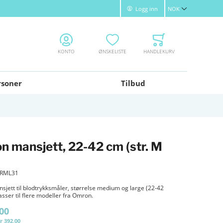
Logg inn
NOK
Valuta
KONTO
ØNSKELISTE
HANDLEKURV
rsoner
Tilbud
 mansjett, 22-42 cm (str. M
RML31
jett til blodtrykksmåler, størrelse medium og large (22-42
sser til flere modeller fra Omron.
,00
r 392,00