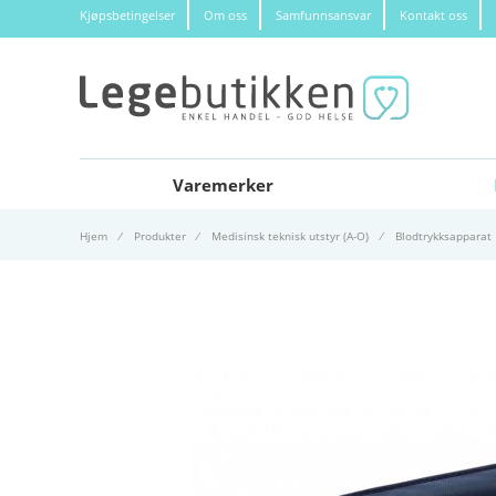
Kjøpsbetingelser
Om oss
Samfunnsansvar
Kontakt oss
Varemerker
Hjem
Produkter
Medisinsk teknisk utstyr (A-O)
Blodtrykksapparat
Gå til slutten av bildegalleri