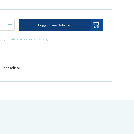
Legg i handlekurv
ager, sendes neste arbeidsdag
l i ønskeliste