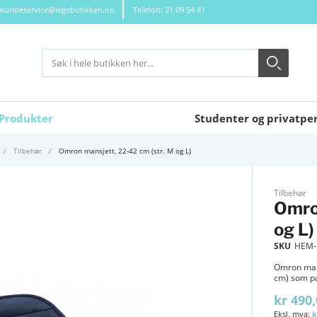
kundeservice@legebutikken.no
Telefon: 21 09 54 41
Søk
Søk
Close search
Produkter
Studenter og privatpe
Tilbehør
Omron mansjett, 22-42 cm (str. M og L)
Tilbehør
Omron
og L)
SKU
HEM-
Omron mans
cm) som pa
kr 490
k