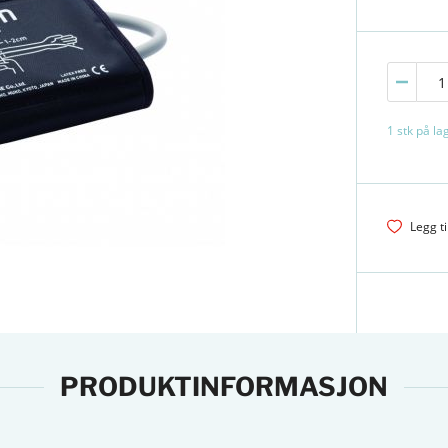
1 stk på l
Legg ti
PRODUKTINFORMASJON