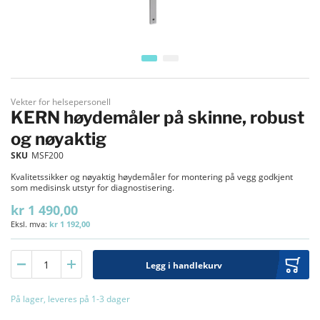
Gå til begynnelsen av bildegalleri
Vekter for helsepersonell
KERN høydemåler på skinne, robust
og nøyaktig
SKU
MSF200
Kvalitetssikker og nøyaktig høydemåler for montering på vegg godkjent
som medisinsk utstyr for diagnostisering.
kr 1 490,00
kr 1 192,00
Legg i handlekurv
På lager, leveres på 1-3 dager