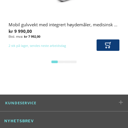
Mobil gulvvekt med integrert høydemåler, medisinsk godkjent klasse III
kr 9 990,00
kr 7 992,00
2 stk på lager, sendes neste arbeidsdag
Legg i ha
KUNDESERVICE
NYHETSBREV