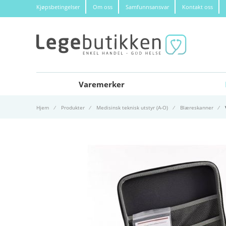
Kjøpsbetingelser
Om oss
Samfunnsansvar
Kontakt oss
Varemerker
Hjem
Produkter
Medisinsk teknisk utstyr (A-O)
Blæreskanner
Gå til slutten av bildegalleri