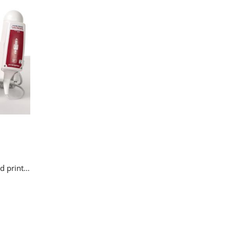
VitaScan PD kontrollenhet med printer (uten probe)
Legg i handlekurv