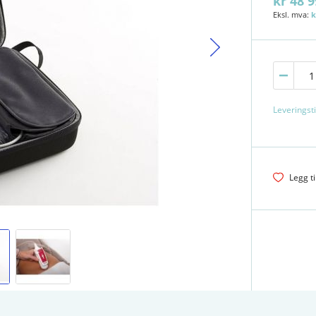
kr 48 9
k
Leveringsti
Legg ti