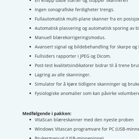
En knapp både starter og stopper skanneren
Ingen sonografiske ferdigheter trengs.
Fullautomatisk multi-plane skanner fra en posisj
Automatisk plassering og automatisk sporing av b
Manuell blærekorrigeringsmodus.
Avansert signal og bildebehandling for skarpe og k
Fullsiders rapporter i JPEG og Dicom.
Post-test kvalitetsindikatorer bidrar til å trene br
Lagring av alle skanninger.
Simulator for å kjøre tidligere skanninger og bruk
Fysiologiske anomalier som kan påvirke volumbere
Medfølgende i pakken:
VitaScan blæreskanner med den nyeste proben
Windows Vitascan programvare for PC (USB-minn
Brukermanual (USB-minnepinne)