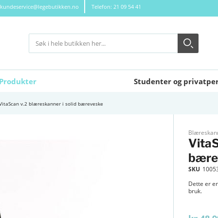
kundeservice@legebutikken.no
Telefon: 21 09 54 41
Søk
Søk
Close search
Produkter
Studenter og privatpe
VitaScan v.2 blæreskanner i solid bæreveske
Blæreskan
VitaS
bære
SKU
1005
Dette er en
bruk.