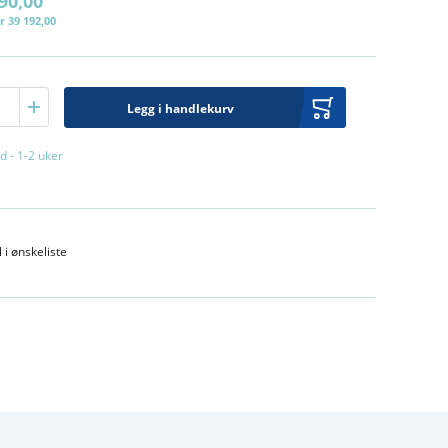
90,00
r 39 192,00
Legg i handlekurv
d - 1-2 uker
l i ønskeliste