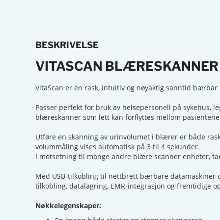
BESKRIVELSE
VITASCAN BLÆRESKANNER 
VitaScan er en rask, intuitiv og nøyaktig sanntid bærba
Passer perfekt for bruk av helsepersonell på sykehus, l
blæreskanner som lett kan forflyttes mellom pasientene
Utføre en skanning av urinvolumet i blærer er både rask
volummåling vises automatisk på 3 til 4 sekunder.
I motsetning til mange andre blære scanner enheter, ta
Med USB-tilkobling til nettbrett bærbare datamaskiner o
tilkobling, datalagring, EMR-integrasjon og fremtidige 
Nøkkelegenskaper: