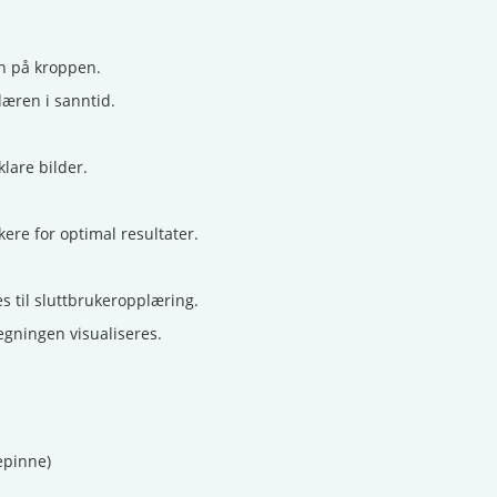
on på kroppen.
læren i sanntid.
lare bilder.
ukere for optimal resultater.
es til sluttbrukeropplæring.
gningen visualiseres.
epinne)