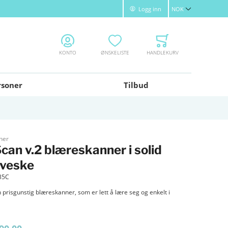
Logg inn
NOK
Valuta
KONTO
ØNSKELISTE
HANDLEKURV
rsoner
Tilbud
ner
can v.2 blæreskanner i solid
veske
35C
 prisgunstig blæreskanner, som er lett å lære seg og enkelt i