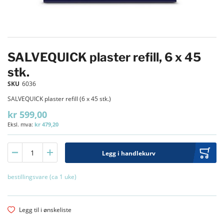
OMRON HEALTHCARE
Gå til begynnelsen av bildegalleri
PRESTAN HLR-DUKKER OG SIMULATORER
SALVEQUICK plaster refill, 6 x 45
RUDOLF RIESTER GMBH
stk.
SKU
6036
SALVEQUICK plaster refill (6 x 45 stk.)
SPIRARE DIAGNOSTIKK
kr 599,00
kr 479,20
Legg i handlekurv
bestillingsvare (ca 1 uke)
Legg til i ønskeliste