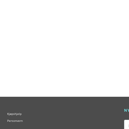
N
Kjøpshjelp
Personvern
Ep