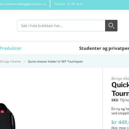
kundeservice@legebutikken.no
Telefon: 21 09 54 41
Søk
Søk
Close search
Produkter
Studenter og privatpe
Øvrige tilbehør
Quick release holder til X8T Tourniquet
Øvrige tilb
Quick
Tour
SKU
TQ-ho
En ny og he
ved stoppi
kr 449
k