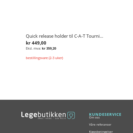
Quick release holder til C-A-T Tourniquet GEN 7
kr 449,00
kr 359,20
bestillingsvare (2-3 uker)
Legg i handlekurv
KUNDESERVICE
Om oss
Våre referanser
Kjøpsbetingelser