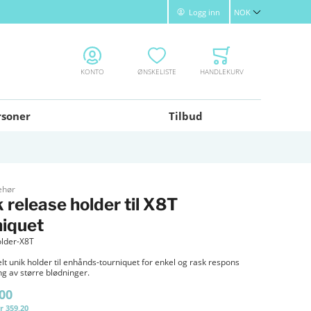
Logg inn
NOK
Valuta
KONTO
ØNSKELISTE
HANDLEKURV
rsoner
Tilbud
ehør
 release holder til X8T
niquet
lder-X8T
lt unik holder til enhånds-tourniquet for enkel og rask respons
ng av større blødninger.
,00
r 359,20