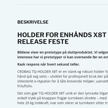
BESKRIVELSE
HOLDER FOR ENHÅNDS X8T
RELEASE FESTE
Bildene viser en prototype på sluttproduktet. Vi selger
interesse har vi prototyper vi kan oversende før en evt
Rask respons når hvert sekund teller.
CRDBAG TQ-HOLDER X8T er en slank og robust holder for
hånd (på seg selv) – utviklet for profesjonelt bruk der på
slitesterkt e-Hypalon for å tåle krevende miljøer, uanset
friluftsliv.
Det som gjør TQ-HOLDER X8T unik er den lynraske tilg
enkelt trykk på knappen frigjør turnikeen direkte – med
hele 20 kg trekkraft, noe som sikrer at turnikeen sitter try