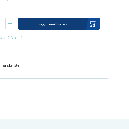
Legg i handlekurv
vare (2-3 uker)
l i ønskeliste