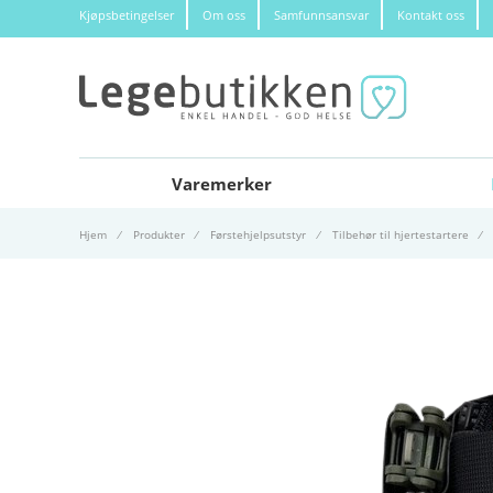
Kjøpsbetingelser
Om oss
Samfunnsansvar
Kontakt oss
Varemerker
Hjem
Produkter
Førstehjelpsutstyr
Tilbehør til hjertestartere
Gå til slutten av bildegalleri