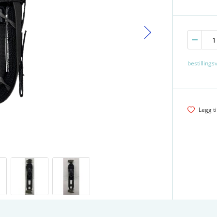
bestillings
Legg ti