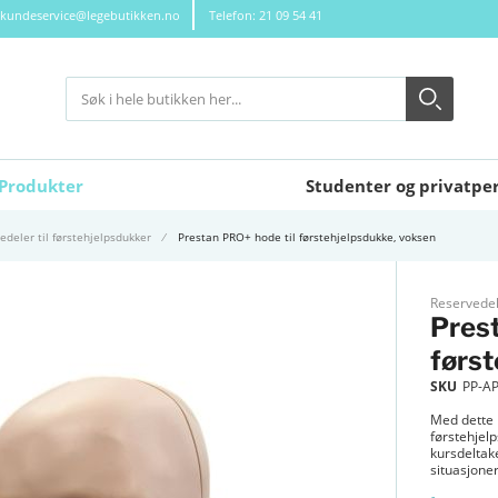
kundeservice@legebutikken.no
Telefon: 21 09 54 41
Søk
Søk
Close search
Produkter
Studenter og privatpe
edeler til førstehjelpsdukker
Prestan PRO+ hode til førstehjelpsdukke, voksen
Reservedele
Prest
først
SKU
PP-A
Med dette 
førstehjel
kursdeltake
situasjoner