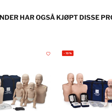
NDER HAR OGSÅ KJØPT DISSE P
-
10
%
Legg i ønskelisten