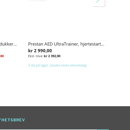
Prestan Take2 kit førstehjelpsdukker og simulator
Prestan AED UltraTrainer, hjertestartersimulator, 1 stk.
kr 2 990,00
,80
kr 2 392,00
3 stk på lager, sendes neste arbeidsdag
Legg i handlekurv
Legg i handlekurv
YHETSBREV