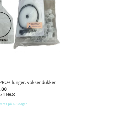
 PRO+ lunger, voksendukker
0,00
kr 1 160,00
everes på 1-3 dager
Legg i handlekurv