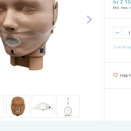
kr 2 15
k
2 stk på l
Legg ti