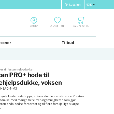
Logg inn
NOK
Valuta
KONTO
ØNSKELISTE
HANDLEKURV
rsoner
Tilbud
r til førstehjelpsdukker
an PRO+ hode til
ehjelpsdukke, voksen
PHEAD-1-MS
nyutviklede hodet oppgraderer du din eksisterende Prestan
psdukke med mange flere treningsmuligheter som gjør
ren enda bedre forberedt og til flere forskjellige skarpe
.