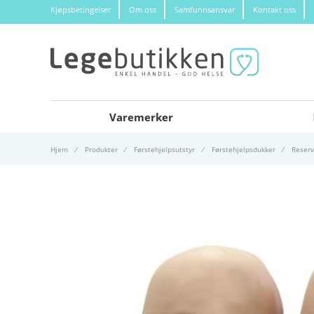
Kjøpsbetingelser
Om oss
Samfunnsansvar
Kontakt oss
Varemerker
Hjem
Produkter
Førstehjelpsutstyr
Førstehjelpsdukker
Reserv
Gå til slutten av bildegalleri