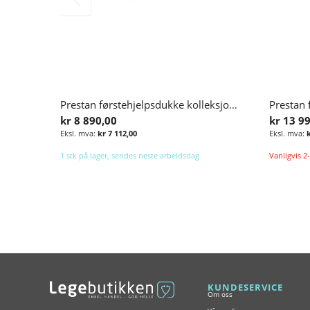
Prestan førstehjelpsdukke kolleksjonen med HLR-monitor
kr 8 890,00
kr 13 9
kr 7 112,00
1 stk på lager, sendes neste arbeidsdag
Vanligvis 2-
Legg i handlekurv
KUNDESERVICE
Om oss