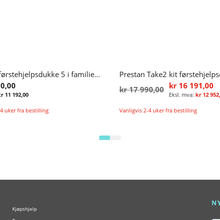
Prestan førstehjelpsdukke 5 i familien med HLR-monitor
90,00
kr 16 191,00
kr 17 990,00
kr 11 192,00
kr 12 952
4 uker fra bestilling
Vanligvis 2-4 uker fra bestilling
Legg i handlekurv
N
Kjøpshjelp