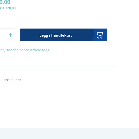
0,00
r 1 720,00
Legg i handlekurv
ager, sendes neste arbeidsdag
l i ønskeliste