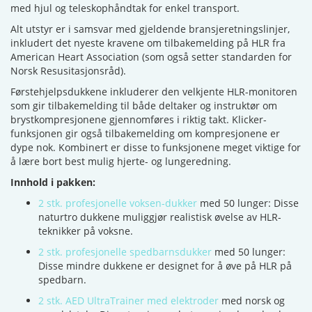
med hjul og teleskophåndtak for enkel transport.
Alt utstyr er i samsvar med gjeldende bransjeretningslinjer,
inkludert det nyeste kravene om tilbakemelding på HLR fra
American Heart Association (som også setter standarden for
Norsk Resusitasjonsråd).
Førstehjelpsdukkene inkluderer den velkjente HLR-monitoren
som gir tilbakemelding til både deltaker og instruktør om
brystkompresjonene gjennomføres i riktig takt. Klicker-
funksjonen gir også tilbakemelding om kompresjonene er
dype nok. Kombinert er disse to funksjonene meget viktige for
å lære bort best mulig hjerte- og lungeredning.
Innhold i pakken:
2 stk. profesjonelle voksen-dukker
med 50 lunger: Disse
naturtro dukkene muliggjør realistisk øvelse av HLR-
teknikker på voksne.
2 stk. profesjonelle spedbarnsdukker
med 50 lunger:
Disse mindre dukkene er designet for å øve på HLR på
spedbarn.
2 stk. AED UltraTrainer med elektroder
med norsk og