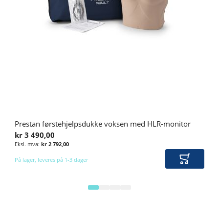
Prestan førstehjelpsdukke voksen med HLR-monitor
kr 3 490,00
kr 2 792,00
På lager, leveres på 1-3 dager
Legg i ha