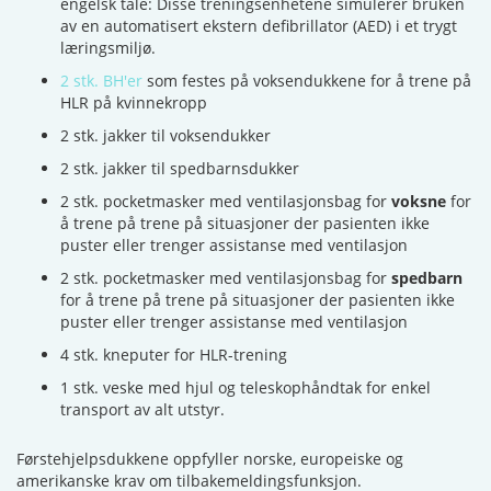
engelsk tale: Disse treningsenhetene simulerer bruken
av en automatisert ekstern defibrillator (AED) i et trygt
læringsmiljø.
2 stk. BH'er
som festes på voksendukkene for å trene på
HLR på kvinnekropp
2 stk. jakker til voksendukker
2 stk. jakker til spedbarnsdukker
2 stk. pocketmasker med ventilasjonsbag for
voksne
for
å trene på trene på situasjoner der pasienten ikke
puster eller trenger assistanse med ventilasjon
2 stk. pocketmasker med ventilasjonsbag for
spedbarn
for å trene på trene på situasjoner der pasienten ikke
puster eller trenger assistanse med ventilasjon
4 stk. kneputer for HLR-trening
1 stk. veske med hjul og teleskophåndtak for enkel
transport av alt utstyr.
Førstehjelpsdukkene oppfyller norske, europeiske og
amerikanske krav om tilbakemeldingsfunksjon.