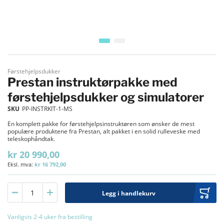
Gå til begynnelsen av bildegalleri
Førstehjelpsdukker
Prestan instruktørpakke med
førstehjelpsdukker og simulatorer
SKU
PP-INSTRKIT-1-MS
En komplett pakke for førstehjelpsinstruktøren som ønsker de mest
populære produktene fra Prestan, alt pakket i en solid rulleveske med
teleskophåndtak.
kr 20 990,00
kr 16 792,00
Legg i handlekurv
Vanligvis 2-4 uker fra bestilling