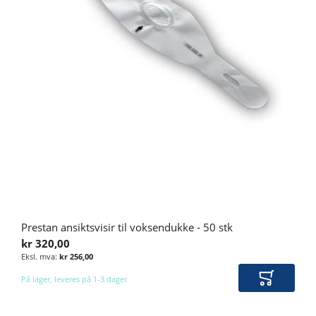
Prestan ansiktsvisir til voksendukke - 50 stk
kr 320,00
kr 256,00
På lager, leveres på 1-3 dager
Legg i ha