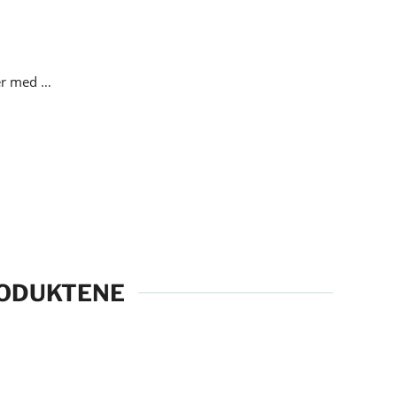
Førstehjelpskitt til hjertestarter med pocketmaske
Legg i handlekurv
RODUKTENE