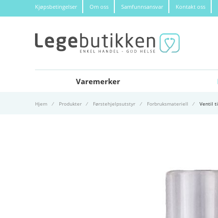
Kjøpsbetingelser
Om oss
Samfunnsansvar
Kontakt oss
Varemerker
Hjem
Produkter
Førstehjelpsutstyr
Forbruksmateriell
Ventil 
Gå til slutten av bildegalleri