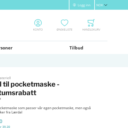
Logg inn
NOK
Valuta
KONTO
ØNSKELISTE
HANDLEKURV
rsoner
Tilbud
teriell
l til pocketmaske -
tumsrabatt
P
 pocketmaske som passer vår egen pocketmaske, men også
er fra Lærdal
0
r 39,20