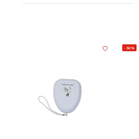
-
50
%
Legg i ønskelisten