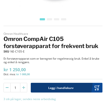
Gå til begynnelsen av bildegalleri
Omron Healthcare
Omron CompAir C105
forstøverapparat for frekvent bruk
SKU
NE-C105-E
Et forstøverapparat som er beregnet for regelmessig bruk. Enkel å bruke
og enkel å rengjøre.
kr 1 250,00
kr 1 000,00
Legg i handlekurv
3 stk på lager, sendes neste arbeidsdag