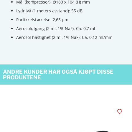
Mål (kompressor): Ø180 x 104 (H) mm
Lydnivå (1 meters avstand): 55 dB
Partikkelstørrelse: 2,65 µm
Aerosolutgang (2 ml, 1% NaF): Ca. 0,7 ml
Aerosol hastighet (2 ml, 1% NaF): Ca. 0,12 ml/min
ANDRE KUNDER HAR OGSÅ KJØPT DISSE
PRODUKTENE
Legg i øn