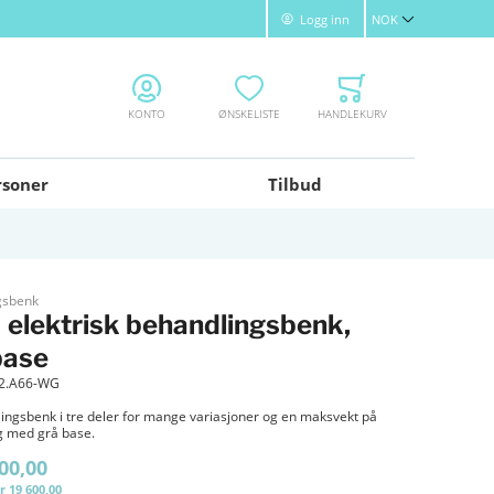
Logg inn
NOK
Valuta
KONTO
ØNSKELISTE
HANDLEKURV
rsoner
Tilbud
gsbenk
 elektrisk behandlingsbenk,
base
.2.A66-WG
ingsbenk i tre deler for mange variasjoner og en maksvekt på
g med grå base.
00,00
r 19 600,00