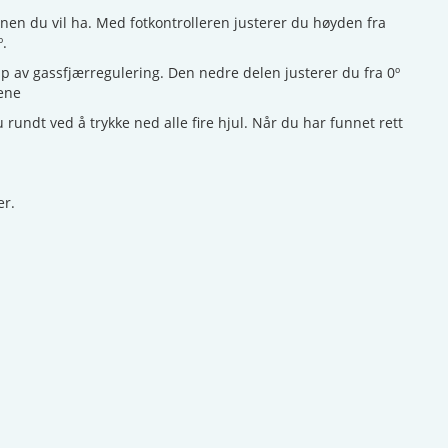
en du vil ha. Med fotkontrolleren justerer du høyden fra
º.
lp av gassfjærregulering. Den nedre delen justerer du fra 0º
tene
u rundt ved å trykke ned alle fire hjul. Når du har funnet rett
ter.