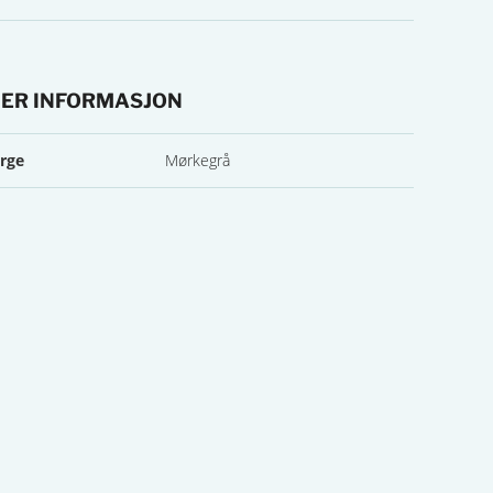
ER INFORMASJON
r informasjon
rge
Mørkegrå