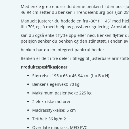
Med enkle grep endrer du denne benken til den posisjon
46-94 cm setter du benken i Trendelenburg-posisjon 25
Manuelt justerer du hodedelen fra -30º til +45º med hje
til +70º, også med hjelp av gassfjærregulering. Armstøt
kan du også enkelt flytte opp eller ned. Benken flytter d
posisjon senker du benken og den står støtt. I enden av
benken har du en integrert papirrullholder.
Benken er delt i tre deler i tillegg til justerbare armstøt
Produktspesifikasjoner
:
Størrelse: 195 x 66 x 46-94 cm (L x B x H)
Benkens egenvekt: 70 kg
Maksimum pasientvekt: 225 kg
2 elektriske motorer
Madrasstykkelse: 5 cm
Tetthet: 36 kg/m2
Overflate madrass: MED PVC