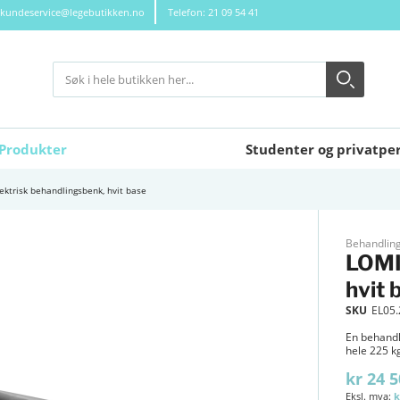
kundeservice@legebutikken.no
Telefon: 21 09 54 41
Søk
Søk
Close search
Produkter
Studenter og privatpe
ektrisk behandlingsbenk, hvit base
Behandlin
LOMI
hvit 
SKU
EL05
En behandl
hele 225 k
kr 24 5
k