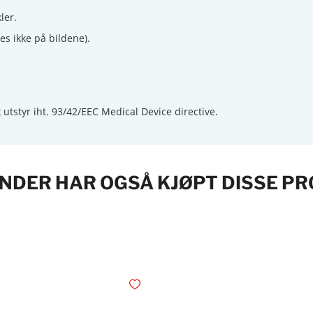
kler.
es ikke på bildene).
 utstyr iht. 93/42/EEC Medical Device directive.
NDER HAR OGSÅ KJØPT DISSE P
Legg i ønskelisten