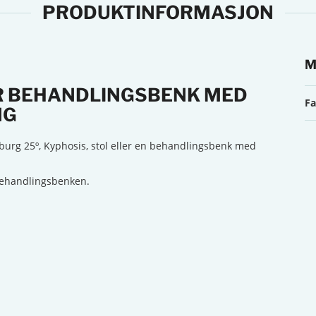
PRODUKTINFORMASJON
M
R BEHANDLINGSBENK MED
Me
Fa
NG
nburg 25º, Kyphosis, stol eller en behandlingsbenk med
 behandlingsbenken.