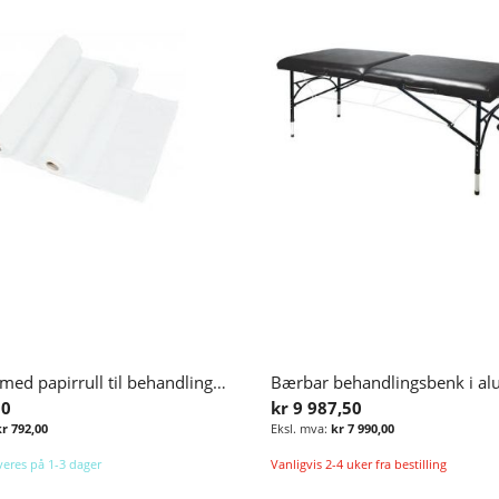
Kartong med papirrull til behandlingsbenk, 95 m x 50 cm (6 ruller)
00
kr 9 987,50
kr 792,00
kr 7 990,00
everes på 1-3 dager
Vanligvis 2-4 uker fra bestilling
Legg i handlekurv