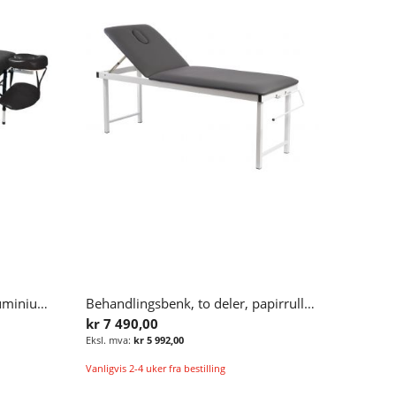
Bærbar behandlingsbenk i aluminium med veske
Behandlingsbenk, to deler, papirrullholder, koksgrå
kr 7 490,00
kr 5 992,00
Vanligvis 2-4 uker fra bestilling
Legg i handlekurv
Legg i handlekurv