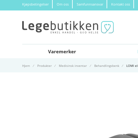
Kjøpsbetingelser
Om oss
Samfunnsansvar
Kontakt oss
Varemerker
Hjem
Produkter
Medisinsk inventar
Behandlingsbenk
LOMI el
Gå til slutten av bildegalleri