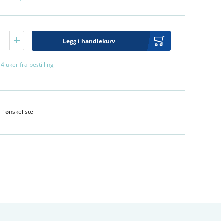
Legg i handlekurv
-4 uker fra bestilling
l i ønskeliste