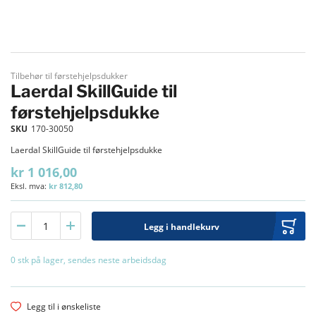
Gå til begynnelsen av bildegalleri
Tilbehør til førstehjelpsdukker
Laerdal SkillGuide til
førstehjelpsdukke
SKU
170-30050
Laerdal SkillGuide til førstehjelpsdukke
kr 1 016,00
kr 812,80
Legg i handlekurv
0 stk på lager, sendes neste arbeidsdag
Legg til i ønskeliste