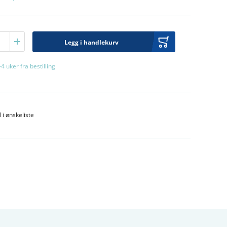
Legg i handlekurv
-4 uker fra bestilling
l i ønskeliste