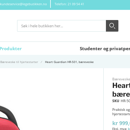
kundeservice@legebutikken.no
Telefon: 21 09 54 41
Søk
Søk
Close search
Produkter
Studenter og privatpe
Bæreveske til hjertestarter
Heart Guardian HR-501, bæreveske
Bæreveske t
Hear
bære
SKU
HR-5
Praktisk o
hjertestart
kr 999
k