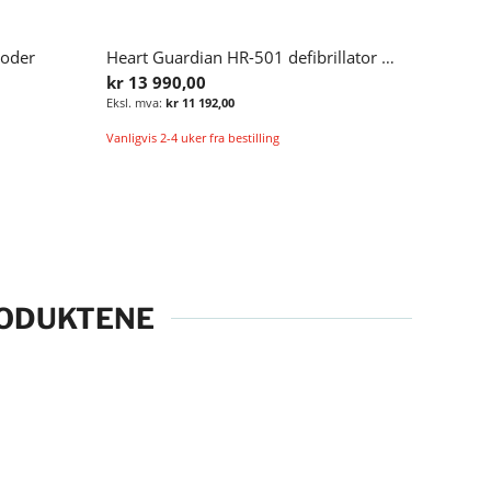
roder
Heart Guardian HR-501 defibrillator (English voice promt)
kr 13 990,00
kr 11 192,00
Vanligvis 2-4 uker fra bestilling
Legg i handlekurv
Legg i handlekurv
RODUKTENE