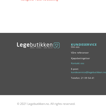
Legg i handlekurv
KUNDESERVICE
Om oss
Våre referanser
Kjøpsbetingelser
Kontakt oss
E-post:
kundeservice@legebutikken.no
Telefon: 21 09 54 41
© 2021 Legebutikken.no. All rights reserved.