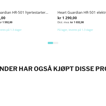
Heart Guardian HR-501 hjertestarterbatteri
Heart Guardian HR-501 elekt
0,00
kr 1 290,00
kr 1 592,00
kr 1 032,00
everes på 1-3 dager
På lager, leveres på 1-3 dager
Legg i handlekurv
NDER HAR OGSÅ KJØPT DISSE P