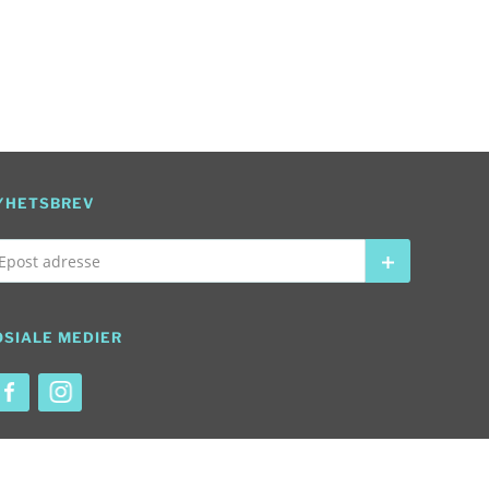
YHETSBREV
ost adresse
Abonner
OSIALE MEDIER
 vår Facebook konto
Se vår Instagram konto