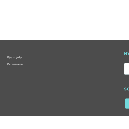
N
Kjøpshjelp
Personvern
Ep
S
Se