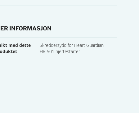
ER INFORMASJON
r informasjon
ikt med dette
Skreddersydd for Heart Guardian
oduktet
HR-501 hjertestarter
T