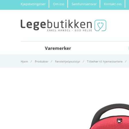
Kjøpsbetingelser
Om oss
Samfunnsansvar
Kontakt oss
Varemerker
Hjem
Produkter
Førstehjelpsutstyr
Tilbehør til hjertestartere
Gå til slutten av bildegalleri