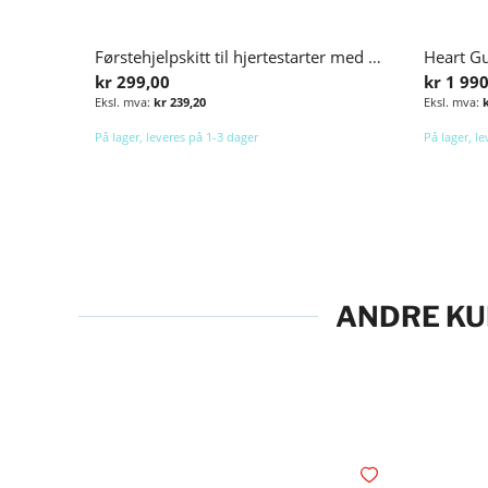
Førstehjelpskitt til hjertestarter med pocketmaske
kr 299,00
kr 1 99
kr 239,20
På lager, leveres på 1-3 dager
På lager, l
Legg i handlekurv
ANDRE KU
Legg i ønskelisten