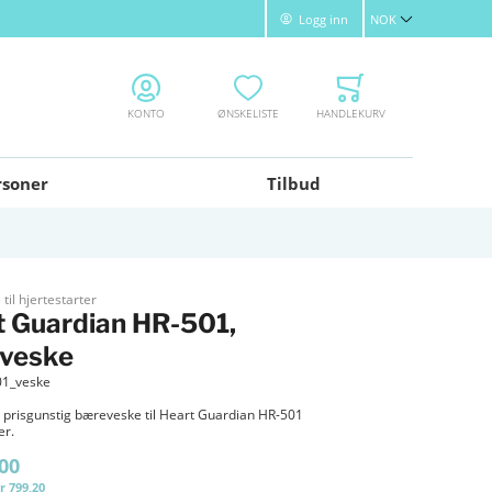
Logg inn
NOK
Valuta
KONTO
ØNSKELISTE
HANDLEKURV
rsoner
Tilbud
il hjertestarter
t Guardian HR-501,
veske
01_veske
g prisgunstig bæreveske til Heart Guardian HR-501
er.
,00
r 799,20