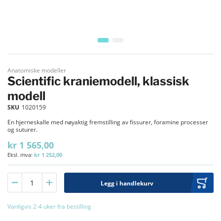
Gå til begynnelsen av bildegalleri
Anatomiske modeller
Scientific kraniemodell, klassisk
modell
SKU
1020159
En hjerneskalle med nøyaktig fremstilling av fissurer, foramine processer
og suturer.
kr 1 565,00
kr 1 252,00
Legg i handlekurv
Vanligvis 2-4 uker fra bestilling